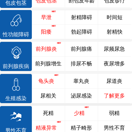
包皮包茎
割包皮年龄
包皮诊疗
包皮包茎
早泄
射精障碍
时间短
阳痿
勃起障碍
射精快
性功能障碍
前列腺炎
前列腺痛
尿频尿急
前列腺增生
排尿不畅
夜尿增多
前列腺疾病
龟头炎
睾丸炎
尿道炎
尿相关
泌尿感染
了解更多
生殖感染
死精
少精
弱精
精液异常
精子畸形
男性不育
男性不育